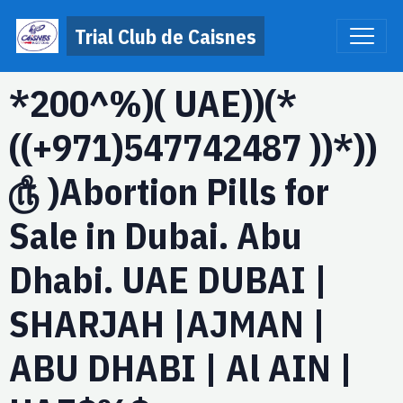
Trial Club de Caisnes
*200^%)( UAE))(*
((+971)547742487 ))*))
௹ )Abortion Pills for
Sale in Dubai. Abu
Dhabi. UAE DUBAI |
SHARJAH |AJMAN |
ABU DHABI | Al AIN |