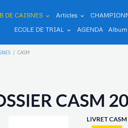
B DE CAISNES
Articles
CHAMPION
ECOLE DE TRIAL
AGENDA
Albu
ISNES
CASM
SSIER CASM 2
LIVRET CASM