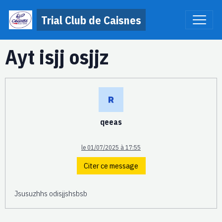
Trial Club de Caisnes
Ayt isjj osjjz
qeeas
le 01/07/2025 à 17:55
Citer ce message
Jsusuzhhs odisjjshsbsb