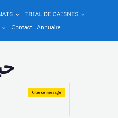
NATS
TRIAL DE CAISNES
m
Contact
Annuaire
حب
Citer ce message