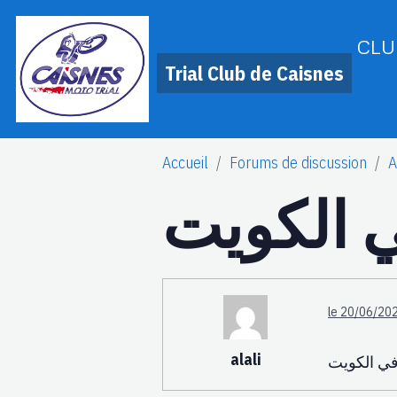
CLU
Trial Club de Caisnes
Accueil
Forums de discussion
A
 الكويت
le 20/06/202
alali
ي الكويت