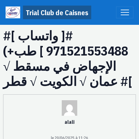
Trial Club de Caisnes
#[ واتساب ]#
(+971521553488 ] طب
الإجهاض في مسقط √
عمان √ الكويت √ قطر #[
alali
le 20/06/2025 à 11:26