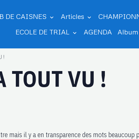
B DE CAISNES
Articles
CHAMPION
ECOLE DE TRIAL
AGENDA
Albu
 !
 TOUT VU !
itre mais il y a en transparence des mots beaucoup 