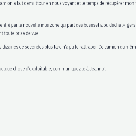
ion a fait demi-ttour en nous voyant et le temps de récupérer mon tél
entré par la nouvelle interzone qui part des buseset a pu déchat=rgers
nt toute prise de vue
 dizaines de secondes plus tard n'a pu le rattraper. Ce camion du mêm
u quelque chose d'exploitable, communiquez le à Jeannot.