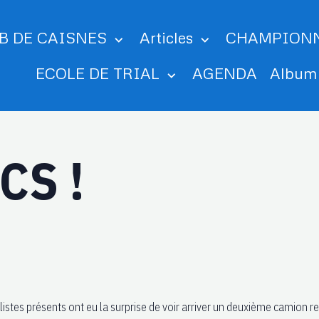
B DE CAISNES
Articles
CHAMPION
ECOLE DE TRIAL
AGENDA
Albu
CS !
alistes présents ont eu la surprise de voir arriver un deuxième camion 