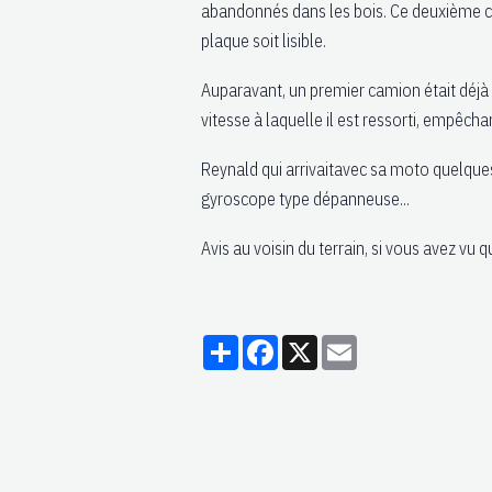
abandonnés dans les bois. Ce deuxième cam
plaque soit lisible.
Auparavant, un premier camion était déjà 
vitesse à laquelle il est ressorti, empêcha
Reynald qui arrivaitavec sa moto quelques
gyroscope type dépanneuse...
Avis au voisin du terrain, si vous avez v
Partager
Facebook
X
Email