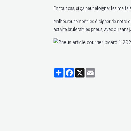
En tout cas, si ça peut éloigner les malfais
Malheureusement les éloigner de notre en
activité brulerait les pneus, avec ou sans j
Partager
Facebook
X
Email