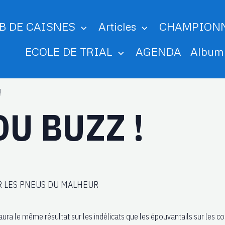
B DE CAISNES
Articles
CHAMPION
ECOLE DE TRIAL
AGENDA
Albu
!
DU BUZZ !
R LES PNEUS DU MALHEUR
ra le même résultat sur les indélicats que les épouvantails sur les c