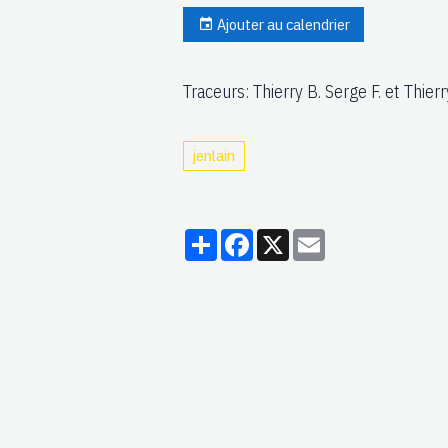
Ajouter au calendrier
Traceurs: Thierry B. Serge F. et Thierry
jenlain
Partager
Facebook
X
Email