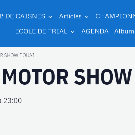
B DE CAISNES
Articles
CHAMPION
ECOLE DE TRIAL
AGENDA
Albu
R SHOW DOUAI
 MOTOR SHOW
à 23:00