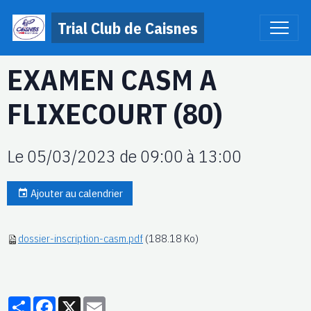
Trial Club de Caisnes
EXAMEN CASM A
FLIXECOURT (80)
Le 05/03/2023
de 09:00
à 13:00
Ajouter au calendrier
dossier-inscription-casm.pdf
(188.18 Ko)
Partager
Facebook
X
Email