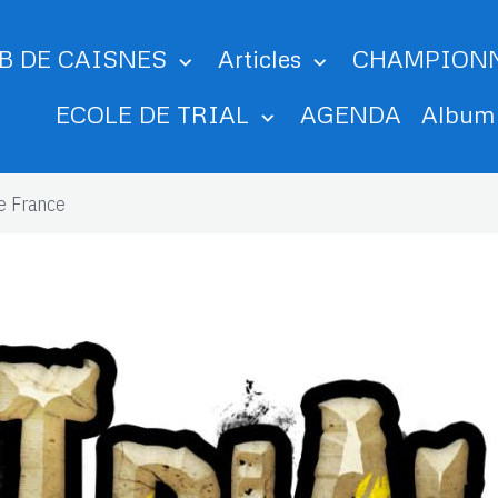
B DE CAISNES
Articles
CHAMPION
ECOLE DE TRIAL
AGENDA
Albu
e France